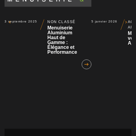
3 septembre 2025
NON CLASSÉ
5 janvier 2026
ACT
Menuiserie
AR
Aluminium
Mot
Haut de
vol
Gamme :
Aja
Élégance et
Performance