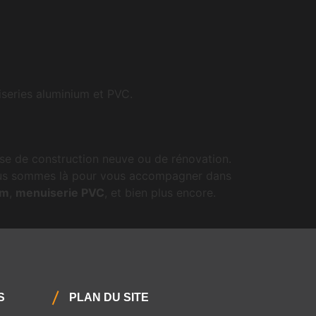
uiseries aluminium et PVC.
isse de construction neuve ou de rénovation.
 nous sommes là pour vous accompagner dans
um
,
menuiserie PVC
, et bien plus encore.
S
PLAN DU SITE