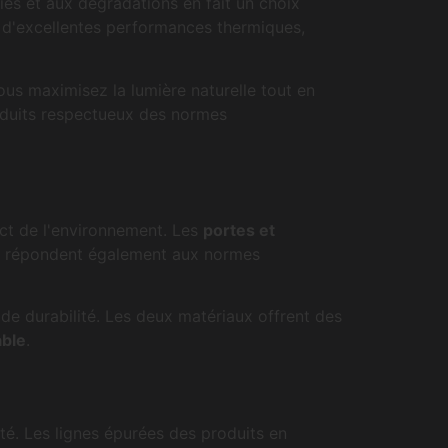
es et aux dégradations en fait un choix
re d'excellentes performances thermiques,
vous maximisez la lumière naturelle tout en
roduits respectueux des normes
1.00
FMBAIES@FMBAIES.FR
ect de l'environnement. Les
portes et
les répondent également aux normes
e durabilité. Les deux matériaux offrent des
able
.
ité. Les lignes épurées des produits en