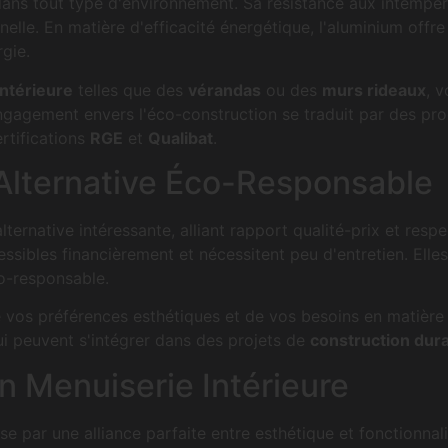
ns tout type d'environnement. Sa résistance aux intempéri
nelle. En matière d'efficacité énergétique, l'aluminium off
ANNES
rgie.
ntérieure
telles que des
vérandas
ou des
murs rideaux
, 
engagement envers l'éco-construction se traduit par des p
rtifications
RGE
et
Qualibat
.
04.95.10.5
Alternative Éco-Responsable
ernative intéressante, alliant rapport qualité-prix et resp
ssibles financièrement et nécessitent peu d'entretien. El
co-responsable.
vos préférences esthétiques et de vos besoins en matière d
ui peuvent s'intégrer dans des projets de
construction dur
n Menuiserie Intérieure
e par une alliance parfaite entre esthétique et fonctionnal