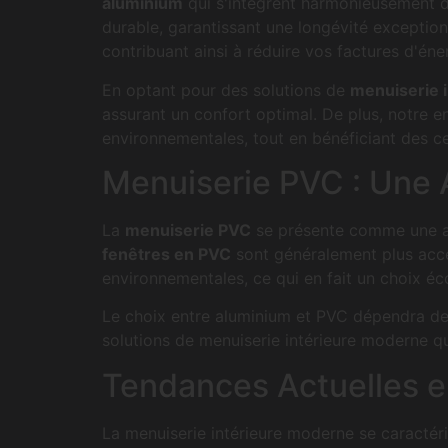
aluminium
qui s'intègrent harmonieusement da
durable, garantissant une longévité exception
STORES EXTÉRIEURS ET B
contribuant ainsi à réduire vos factures d'éne
En optant pour des solutions de
menuiserie i
assurant un confort optimal. De plus, notre 
environnementales, tout en bénéficiant des ce
Menuiserie PVC : Une 
La
menuiserie PVC
se présente comme une alt
fenêtres en PVC
sont généralement plus acce
environnementales, ce qui en fait un choix é
Le choix entre aluminium et PVC dépendra de 
solutions de menuiserie intérieure moderne q
Tendances Actuelles e
La menuiserie intérieure moderne se caractéris