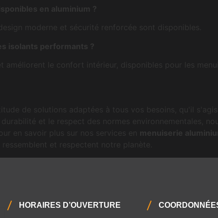
isponibles en aluminium ?
 design moderne et sécurité renforcée sont disponibles.
es isolants performants ?
t améliorent le confort intérieur, disponibles pour les men
ltitude de solutions adaptées à tous vos besoins, qu'il s'ag
la durabilité et le respect des normes environnementales,
our en savoir plus sur nos services en
menuiserie alumini
ressemblent et respectent notre planète.
HORAIRES D’OUVERTURE
COORDONNÉE