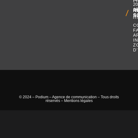
P
20
A
R
N
S
R
IT
C
F
A
I
Z
D
© 2024 – Podium – Agence de communication – Tous droits
réservés –
Mentions légales