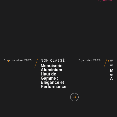
3 septembre 2025
NON CLASSÉ
5 janvier 2026
ACT
Menuiserie
AR
Aluminium
Mot
Haut de
vol
Gamme :
Aja
Élégance et
Performance