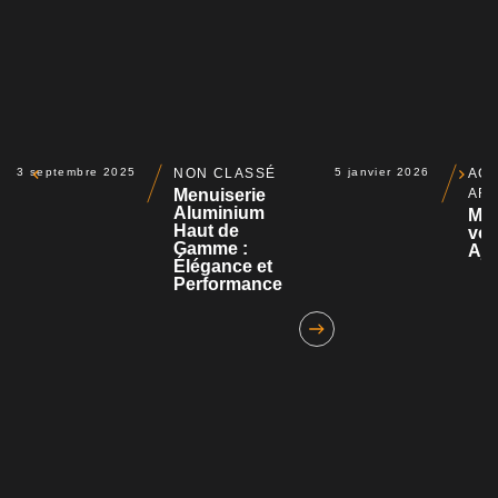
3 septembre 2025
NON CLASSÉ
5 janvier 2026
ACT
Menuiserie
AR
Aluminium
Mot
Haut de
vol
Gamme :
Aja
Élégance et
Performance