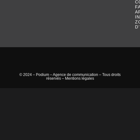
C
F
A
I
Z
D
© 2024 – Podium – Agence de communication – Tous droits
réservés –
Mentions légales