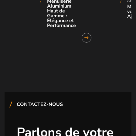
Menuiserie
ARC
Aluminium
Mot
Haut de
vole
Gamme :
Aja
Élégance et
Performance
CONTACTEZ-NOUS
Parlons de votre