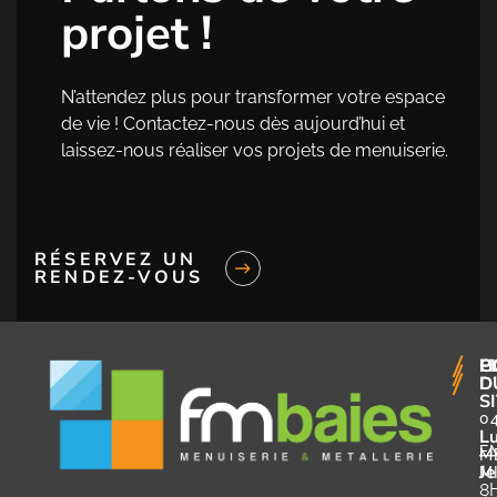
projet !
N’attendez plus pour transformer votre espace
de vie ! Contactez-nous dès aujourd’hui et
laissez-nous réaliser vos projets de menuiserie.
RÉSERVEZ UN
RENDEZ-VOUS
H
C
P
D
D
S
04
L
—
F
M
Je
M
8