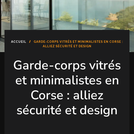
DÉBUTER UN PROJET
04.95.10.51.00
FMBAIES@FMBAIES.FR
ACCUEIL
GARDE-CORPS VITRÉS ET MINIMALISTES EN CORSE :
ALLIEZ SÉCURITÉ ET DESIGN
Garde-corps vitrés
et minimalistes en
Corse : alliez
sécurité et design