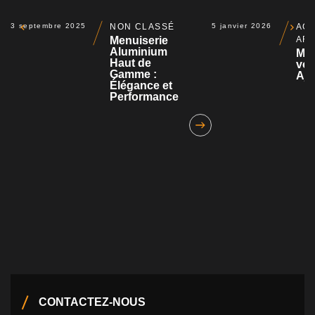
3 septembre 2025
NON CLASSÉ
5 janvier 2026
ACT
Menuiserie
AR
Aluminium
Mot
Haut de
vol
Gamme :
Aja
Élégance et
Performance
CONTACTEZ-NOUS