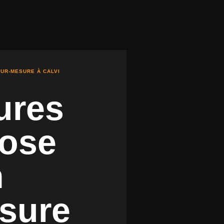
SUR-MESURE À CALVI
eures
pose
n
sure