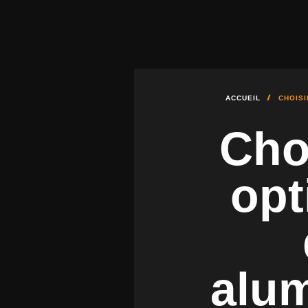
STORES EXTÉRIEURS ET B
ACCUEIL
CHOISI
Choi
opt
alu