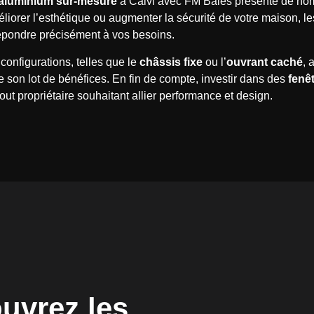
 aluminium sur-mesure
à Calvi avec FM Baies présente de nom
éliorer l’esthétique ou augmenter la sécurité de votre maison, les
épondre précisément à vos besoins.
configurations, telles que le
châssis fixe
ou l’
ouvrant caché
, 
e son lot de bénéfices. En fin de compte, investir dans des
fenê
out propriétaire souhaitant allier performance et design.
uvrez les