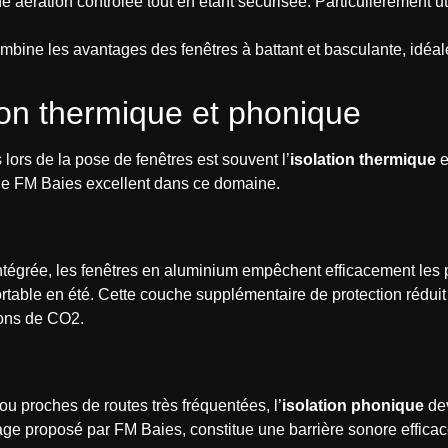
e aération contrôlée tout en étant sécurisée. Particulièrement uti
bine les avantages des fenêtres à battant et basculante, idéale 
tion thermique et phonique
lors de la pose de fenêtres est souvent l’
isolation thermique
e
de FM Baies excellent dans ce domaine.
ntégrée, les fenêtres en aluminium empêchent efficacement les p
table en été. Cette couche supplémentaire de protection rédui
ions de CO2.
u proches de routes très fréquentées, l’
isolation phonique
dev
age proposé par FM Baies, constitue une barrière sonore efficace