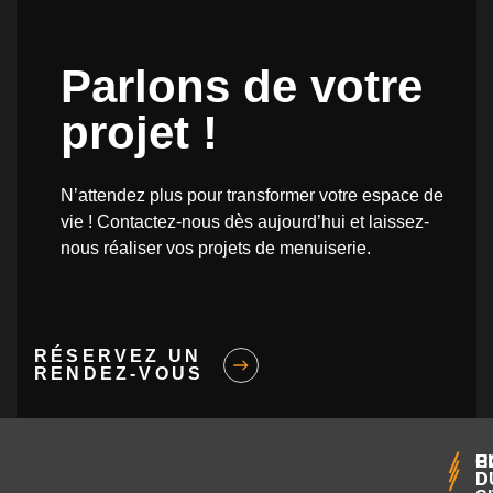
Parlons de votre
projet !
N’attendez plus pour transformer votre espace de
vie ! Contactez-nous dès aujourd’hui et laissez-
nous réaliser vos projets de menuiserie.
RÉSERVEZ UN
RENDEZ-VOUS
H
C
P
D
D