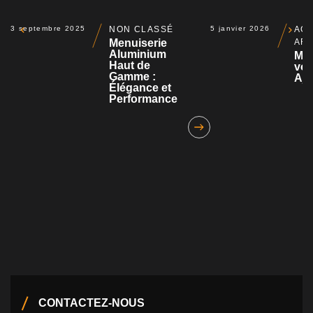
3 septembre 2025
NON CLASSÉ
5 janvier 2026
ACT
Menuiserie
AR
Aluminium
Mot
Haut de
vol
Gamme :
Aja
Élégance et
Performance
CONTACTEZ-NOUS