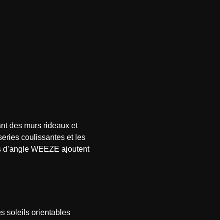
ant des murs rideaux et
ries coulissantes et les
tes d’angle WEEZE ajoutent
s soleils orientables